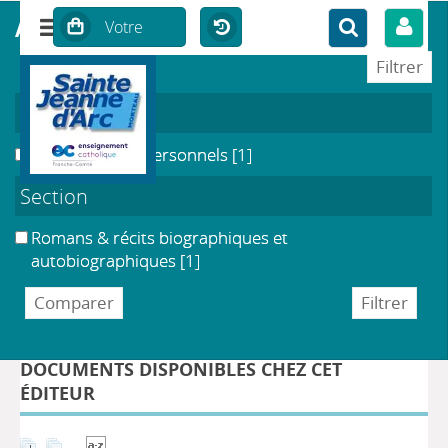
affiner ou comparer
Localisation
Enseignants & Personnels
[1]
Section
Romans & récits biographiques et
DÉTAIL DE L'ÉDITEUR
autobiographiques
[1]
Harper Collins Poche
DOCUMENTS DISPONIBLES CHEZ CET
ÉDITEUR