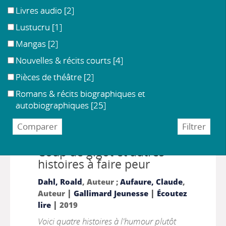
Générer le flux rss de la recherche
Partager le
Livres audio
[2]
résultat de cette recherche
Lustucru
[1]
Mangas
[2]
Nouvelles & récits courts
[4]
Pièces de théâtre
[2]
Romans & récits biographiques et
autobiographiques
[25]
enregistrement sonore non musical
Coup de gigot et autres
histoires à faire peur
Dahl, Roald
, Auteur ;
Aufaure, Claude
,
|
|
Auteur
Gallimard Jeunesse
Écoutez
|
lire
2019
Voici quatre histoires à l'humour plutôt