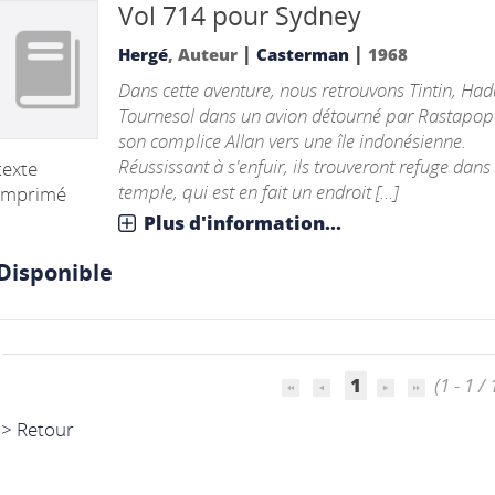
Vol 714 pour Sydney
|
|
Hergé
, Auteur
Casterman
1968
Dans cette aventure, nous retrouvons Tintin, Had
Tournesol dans un avion détourné par Rastapop
son complice Allan vers une île indonésienne.
Réussissant à s'enfuir, ils trouveront refuge dans
texte
temple, qui est en fait un endroit [...]
imprimé
Plus d'information...
Disponible
1
(1 - 1 / 
> Retour