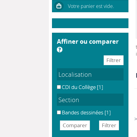
affiner ou comparer
Localisation
CDI du Collège
[1]
Section
Bandes dessinées
[1]
>