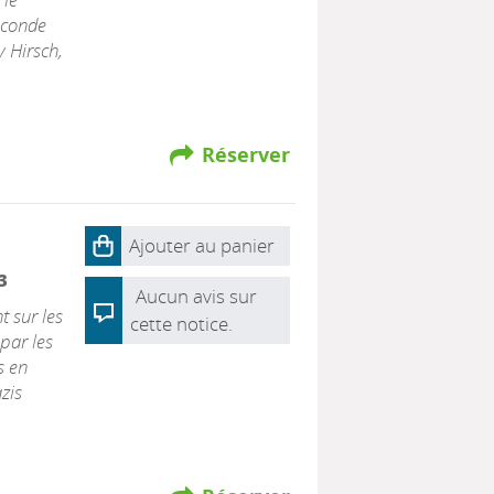
econde
y Hirsch,
Réserver
Ajouter au panier
3
Aucun avis sur
t sur les
cette notice.
par les
s en
zis