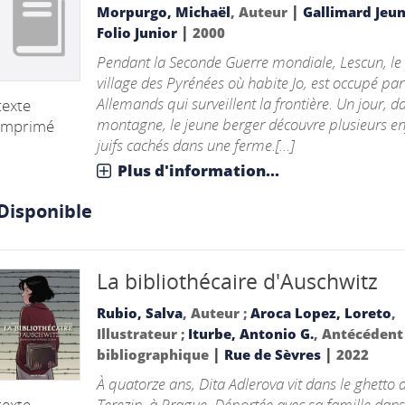
|
Morpurgo, Michaël
, Auteur
Gallimard Jeu
|
Folio Junior
2000
Pendant la Seconde Guerre mondiale, Lescun, le 
village des Pyrénées où habite Jo, est occupé par
Allemands qui surveillent la frontière. Un jour, d
texte
montagne, le jeune berger découvre plusieurs en
imprimé
juifs cachés dans une ferme.[...]
Plus d'information...
Disponible
La bibliothécaire d'Auschwitz
Rubio, Salva
, Auteur ;
Aroca Lopez, Loreto
,
Illustrateur ;
Iturbe, Antonio G.
, Antécédent
|
|
bibliographique
Rue de Sèvres
2022
À quatorze ans, Dita Adlerova vit dans le ghetto 
texte
Terezin, à Prague. Déportée avec sa famille dans