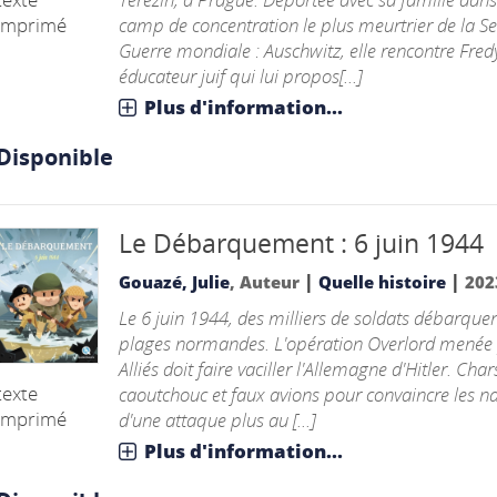
imprimé
camp de concentration le plus meurtrier de la S
Guerre mondiale : Auschwitz, elle rencontre Fred
éducateur juif qui lui propos[...]
Plus d'information...
Disponible
Le Débarquement : 6 juin 1944
|
|
Gouazé, Julie
, Auteur
Quelle histoire
202
Le 6 juin 1944, des milliers de soldats débarquen
plages normandes. L'opération Overlord menée 
Alliés doit faire vaciller l'Allemagne d'Hitler. Char
texte
caoutchouc et faux avions pour convaincre les na
imprimé
d'une attaque plus au [...]
Plus d'information...