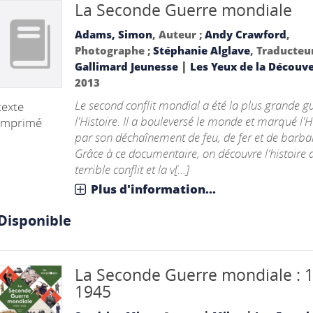
La Seconde Guerre mondiale
Adams, Simon
, Auteur ;
Andy Crawford
,
Photographe ;
Stéphanie Alglave
, Traducteu
|
Gallimard Jeunesse
Les Yeux de la Découv
2013
Le second conflit mondial a été la plus grande g
texte
l'Histoire. Il a bouleversé le monde et marqué l
imprimé
par son déchaînement de feu, de fer et de barbar
Grâce à ce documentaire, on découvre l'histoire 
terrible conflit et la v[...]
Plus d'information...
Disponible
La Seconde Guerre mondiale : 
1945