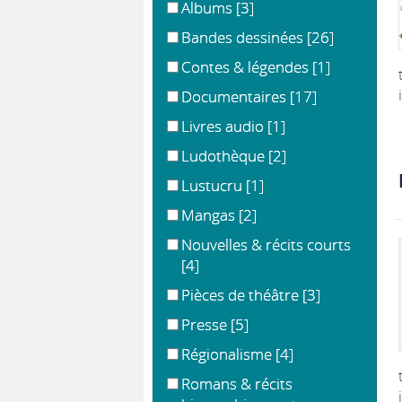
Albums
[3]
Bandes dessinées
[26]
Contes & légendes
[1]
Documentaires
[17]
Livres audio
[1]
Ludothèque
[2]
Lustucru
[1]
Mangas
[2]
Nouvelles & récits courts
[4]
Pièces de théâtre
[3]
Presse
[5]
Régionalisme
[4]
Romans & récits