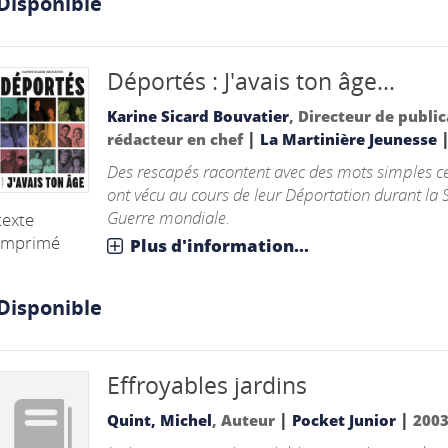
Disponible
Déportés : J'avais ton âge...
Karine Sicard Bouvatier
, Directeur de public
|
rédacteur en chef
La Martinière Jeunesse
Des rescapés racontent avec des mots simples ce
ont vécu au cours de leur Déportation durant la
Guerre mondiale.
texte
imprimé
Plus d'information...
Disponible
Effroyables jardins
|
|
Quint, Michel
, Auteur
Pocket Junior
200