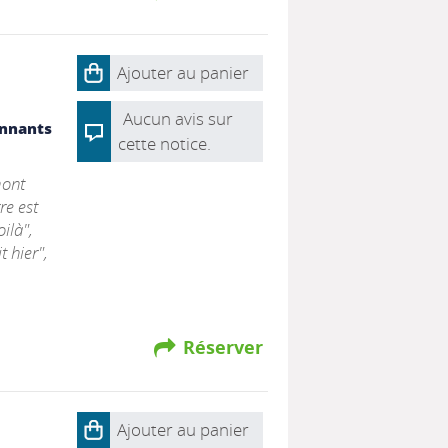
Ajouter au panier
Aucun avis sur
nnants
cette notice.
mont
re est
ilà",
 hier",
Réserver
Ajouter au panier