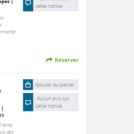
|
opes
cette notice.
la
x
urmente
Réserver
Ajouter au panier
e
Aucun avis sur
cette notice.
|
r
15
 tente
vis des