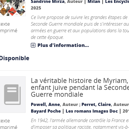
|
|
Sandrine Mirza
, Auteur
Milan
Les Encycl
2025
Ce livre propose de suivre les grandes étapes de 
texte
Seconde Guerre mondiale puis de s'intéresser au
imprimé
armées en guerre et aux populations dans la to
de cette époque.
Plus d'information...
Disponible
La véritable histoire de Myriam,
enfant juive pendant la Second
Guerre mondiale
Powell, Anne
, Auteur ;
Perret, Claire
, Auteu
|
|
Bayard Poche
Les romans Images Doc
20
En 1942, l'armée allemande contrôle la France et
texte
d'imposer sa politique raciste, notamment vis-à-
imprimé