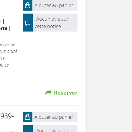
Ajouter au panier
Aucun avis sur
|
r
cette notice.
|
erte
uerre de
'Humanité
ie.
de ce
Réserver
1939-
Ajouter au panier
Aucun avis sur