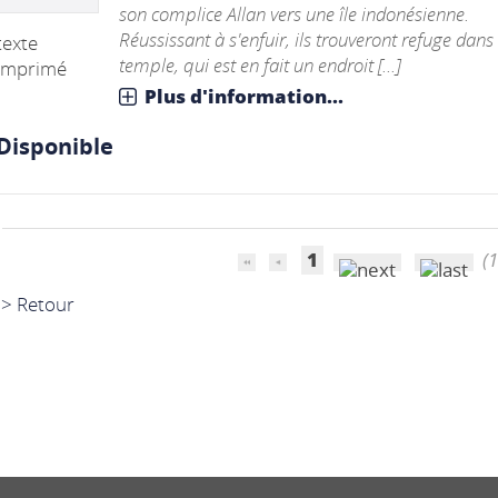
son complice Allan vers une île indonésienne.
Réussissant à s'enfuir, ils trouveront refuge dans
texte
temple, qui est en fait un endroit [...]
imprimé
Plus d'information...
Disponible
1
(1
> Retour