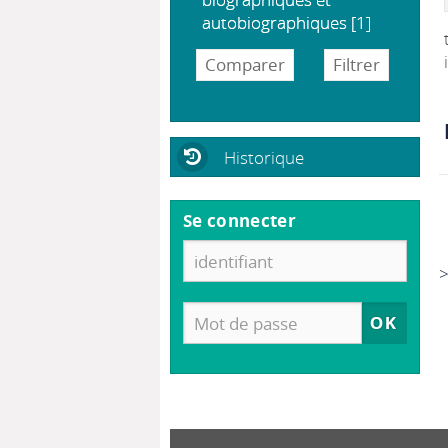
autobiographiques
[1]
Historique
Se connecter
>