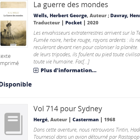
La guerre des mondes
Wells, Herbert George
, Auteur ;
Davray, Henr
|
|
Traducteur
Pocket
2020
Les envahisseurs extraterrestres arrivent sur la T
Fumée noire, herbe rouge, rayons ardents : ils n
reculeront devant rien pour coloniser la planète.
de leurs tripodes, ils foulent au pied toute civilisa
texte
toute vie humaine. Fac[...]
imprimé
Plus d'information...
Disponible
Vol 714 pour Sydney
|
|
Hergé
, Auteur
Casterman
1968
Dans cette aventure, nous retrouvons Tintin, Had
Tournesol dans un avion détourné par Rastapop