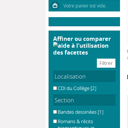
affiner ou comparer
Localisation
CDI du Collège
[2]
Section
Bandes dessinées
[1]
Romans & récits
biographiques et