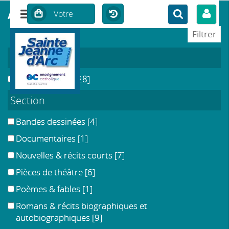
affiner ou comparer
Localisation
CDI du Collège
[28]
Section
Bandes dessinées
[4]
DÉTAIL D'UNE COLLECTION
Documentaires
[1]
Classiques & contemporains
Nouvelles & récits courts
[7]
Pièces de théâtre
[6]
Editeur :
Magnard
ISSN :
pas d'ISSN
Poèmes & fables
[1]
Romans & récits biographiques et
DOCUMENTS DISPONIBLES DANS LA
autobiographiques
[9]
COLLECTION