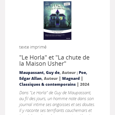
texte imprimé
"Le Horla" et "La chute de
la Maison Usher"
Maupassant, Guy de
, Auteur ;
Poe,
|
|
Edgar Allan
, Auteur
Magnard
|
Classiques & contemporains
2024
Dans "Le Horla" de Guy de Maupassant,
au fil des jours, un homme note dans son
journal intime ses angoisses et ses doutes.
Il y raconte ses terrifiants cauchemars et