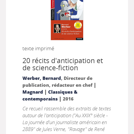
texte imprimé
20 récits d'anticipation et
de science-fiction
Werber, Bernard
, Directeur de
|
publication, rédacteur en chef
|
Magnard
Classiques &
|
contemporains
2016
Ce recueil rassemble des extraits de textes
autour de l'anticipation ("Au XXIX° siècle -
La journée d'un journaliste américain en
2889" de Jules Verne, "Ravage" de René