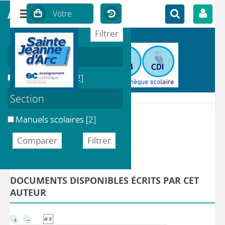
affiner ou comparer
Localisation
CDI du Collège
[2]
Section
Manuels scolaires
[2]
DÉTAIL DE L'AUTEUR
Auteur Antoine, Émilie
DOCUMENTS DISPONIBLES ÉCRITS PAR CET
AUTEUR