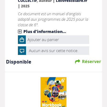
|
COLLECTIF
, Auteur
Lelivrescolaire.fr
|
2025
Ce document est un manuel d'anglais
adapté aux programmes de 2025 pour la
classe de 6°.
Plus d'information...
Ajouter au panier
Aucun avis sur cette notice.
Disponible
Réserver