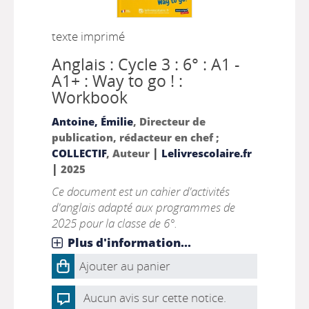
texte imprimé
Anglais : Cycle 3 : 6° : A1 -
A1+ : Way to go ! :
Workbook
Antoine, Émilie
, Directeur de
publication, rédacteur en chef ;
|
COLLECTIF
, Auteur
Lelivrescolaire.fr
|
2025
Ce document est un cahier d'activités
d'anglais adapté aux programmes de
2025 pour la classe de 6°.
Plus d'information...
Ajouter au panier
Aucun avis sur cette notice.