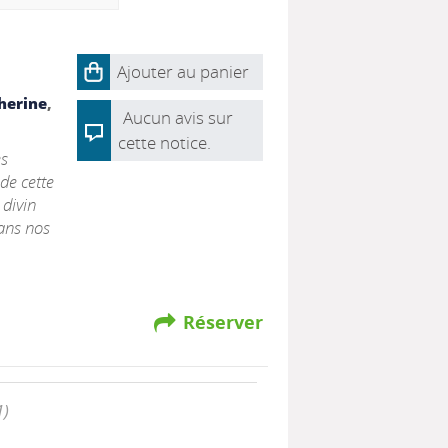
Ajouter au panier
herine
,
Aucun avis sur
cette notice.
es
de cette
 divin
dans nos
Réserver
1)