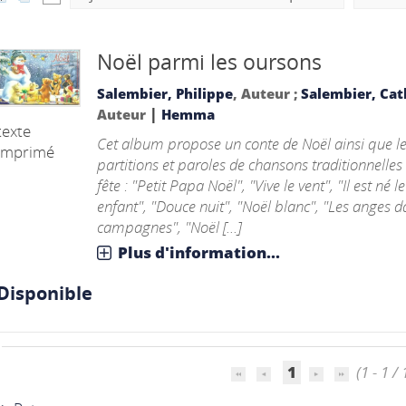
Noël parmi les oursons
Salembier, Philippe
, Auteur ;
Salembier, Cat
|
Auteur
Hemma
texte
Cet album propose un conte de Noël ainsi que l
imprimé
partitions et paroles de chansons traditionnelles 
fête : "Petit Papa Noël", "Vive le vent", "Il est né le
enfant", "Douce nuit", "Noël blanc", "Les anges 
campagnes", "Noël [...]
Plus d'information...
Disponible
1
(1 - 1 / 