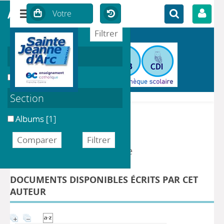
affiner ou comparer
Localisation
BIB de l'École
[1]
Section
Albums
[1]
DÉTAIL DE L'AUTEUR
Auteur Salembier, Philippe
DOCUMENTS DISPONIBLES ÉCRITS PAR CET
AUTEUR