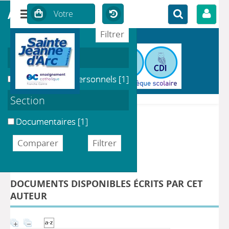
affiner ou comparer
Localisation
Enseignants & Personnels
[1]
Section
Documentaires
[1]
DÉTAIL DE L'AUTEUR
Auteur Jane Worroll
DOCUMENTS DISPONIBLES ÉCRITS PAR CET
AUTEUR