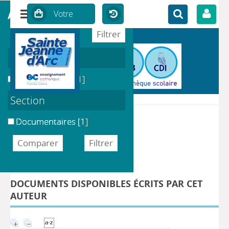
affiner ou comparer
Localisation
CDI du Collège
[1]
Section
Documentaires
[1]
DÉTAIL DE L'AUTEUR
Auteur Blanchot, Philippe
DOCUMENTS DISPONIBLES ÉCRITS PAR CET
AUTEUR