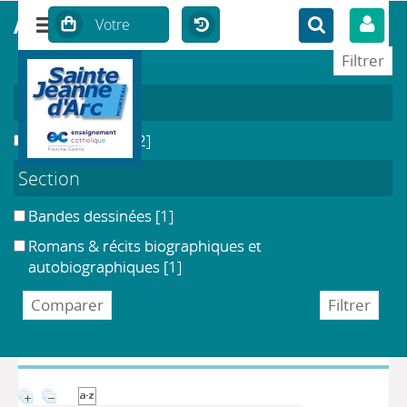
affiner ou comparer
Localisation
CDI du Collège
[2]
Section
Bandes dessinées
[1]
DÉTAIL DE L'AUTEUR
Romans & récits biographiques et
autobiographiques
[1]
Auteur Cervantès, Miguel de
DOCUMENTS DISPONIBLES ÉCRITS PAR CET
AUTEUR