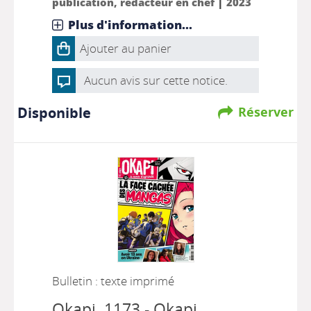
|
publication, rédacteur en chef
2023
Plus d'information...
Ajouter au panier
Aucun avis sur cette notice.
Disponible
Réserver
Bulletin : texte imprimé
Okapi
, 1173 - Okapi