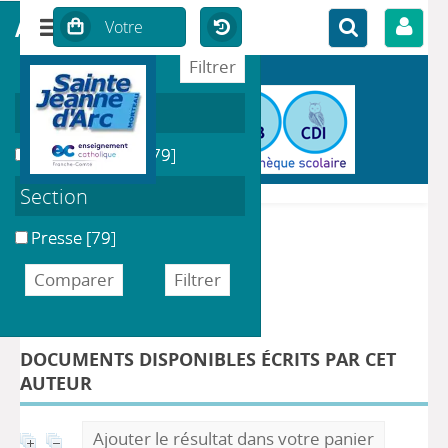
affiner ou comparer
Localisation
CDI du Collège
[79]
Section
Presse
[79]
DÉTAIL DE L'AUTEUR
Auteur Ruffenach, Pascal
DOCUMENTS DISPONIBLES ÉCRITS PAR CET
AUTEUR
Ajouter le résultat dans votre panier